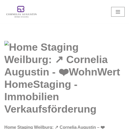
Zum
Inhalt
springen
Home Staging Weilburg: ↗️ Cornelia Augustin – ❤️