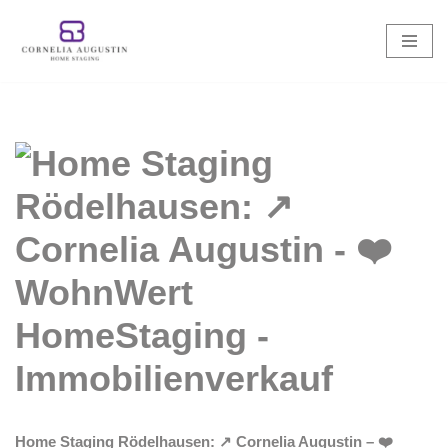
Zum
Inhalt
springen
Home Staging Rödelhausen: ↗️ Cornelia Augustin – ❤️