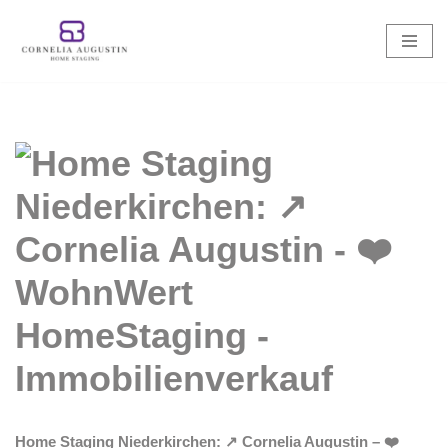
Zum
Inhalt
springen
Home Staging Niederkirchen: ↗️ Cornelia Augustin – ❤️