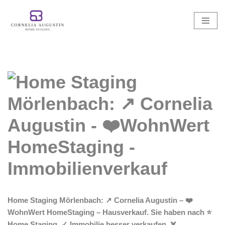
Zum
Inhalt
springen
Home Staging Mörlenbach: ↗️ Cornelia Augustin – ❤️
WohnWert HomeStaging – Hausverkauf. Sie haben nach ⭐
Home Staging, ✓ Immobilie besser verkaufen, ❌