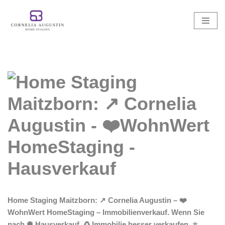
Zum
Inhalt
springen
Home Staging Maitzborn: ↗️ Cornelia Augustin – ❤️
WohnWert HomeStaging – Immobilienverkauf. Wenn Sie
nach ✺ Hausverkauf, ♻ Immobilie besser verkaufen, ⭐