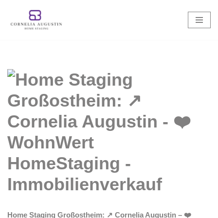
Zum
Inhalt
springen
Home Staging Großostheim: ↗️ Cornelia Augustin – ❤️