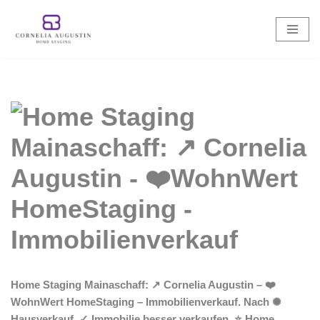
Zum
Inhalt
springen
Home Staging Mainaschaff: ↗️ Cornelia Augustin – ❤️
WohnWert HomeStaging – Immobilienverkauf. Nach ✺
Hausverkauf, ✓ Immobilie besser verkaufen, ⭐ Home