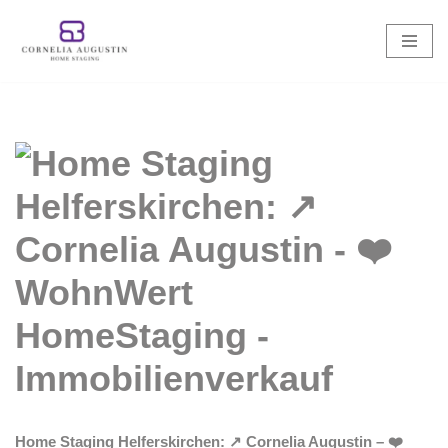
Zum
Inhalt
springen
Home Staging Helferskirchen: ↗️ Cornelia Augustin – ❤️