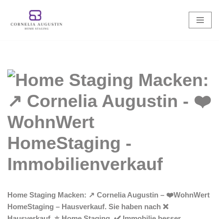
Zum
Inhalt
springen
Home Staging Macken: ↗️ Cornelia Augustin – ❤️WohnWert
HomeStaging – Hausverkauf. Sie haben nach ❌
Hausverkauf, ⭐ Home Staging, ✔️ Immobilie besser