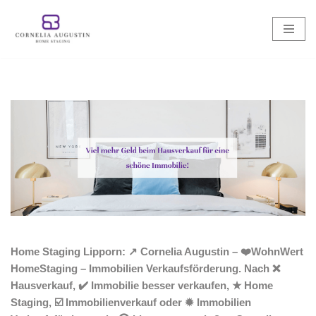
Zum
Inhalt
springen
Home Staging Lipporn: ↗️ Cornelia Augustin – ❤️WohnWert
HomeStaging – Immobilien Verkaufsförderung. Nach ❌
Hausverkauf, ✔️ Immobilie besser verkaufen, ★ Home
Staging, ☑️ Immobilienverkauf oder ✹ Immobilien