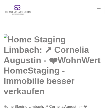
Zum
Inhalt
springen
Home Staging Limbach: ↗️ Cornelia Augustin – ❤️