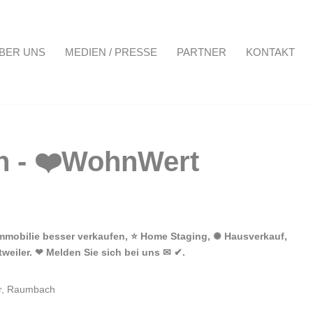
BER UNS
MEDIEN / PRESSE
PARTNER
KONTAKT
Projekte
Über uns
Medien / Presse
Partner
Kontakt
mmobilie besser verkaufen, ⭐ Home Staging, ✺ Hausverkauf,
weiler. ❤ Melden Sie sich bei uns ✉ ✔.