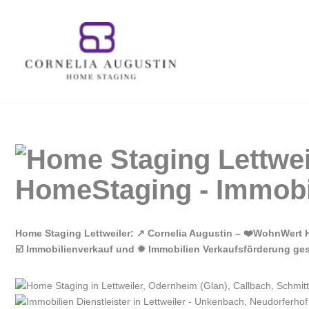
Zum
Inhalt
springen
Home Staging Lettweiler: ↗️ Cornelia Augustin – ❤️WohnWert
☑️ Immobilienverkauf und ✹ Immobilien Verkaufsförderung gesu