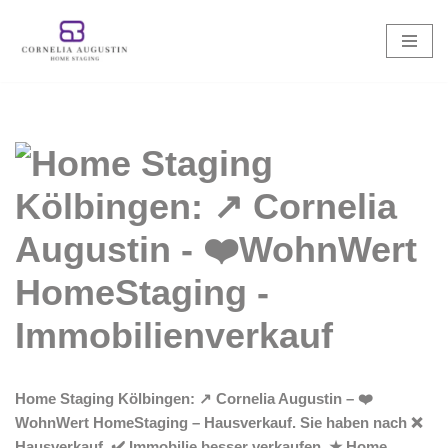
Zum
Inhalt
springen
Home Staging Kölbingen: ↗️ Cornelia Augustin – ❤️
WohnWert HomeStaging – Hausverkauf. Sie haben nach ❌
Hausverkauf, ✔️ Immobilie besser verkaufen, ★ Home