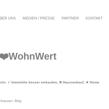
BER UNS
MEDIEN / PRESSE
PARTNER
KONTAKT
Projekte
Über uns
Medien / Presse
Partner
Kontakt
erin. ✓ Immobilie besser verkaufen, ❌ Hausverkauf, ★ Home