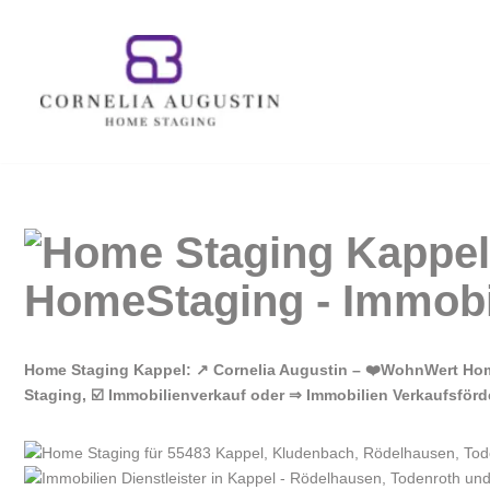
Zum
Inhalt
springen
Home Staging Kappel: ↗️ Cornelia Augustin – ❤️WohnWert Home
Staging, ☑️ Immobilienverkauf oder ⇒ Immobilien Verkaufsförd