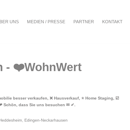
BER UNS
MEDIEN / PRESSE
PARTNER
KONTAKT
Projekte
Über uns
Medien / Presse
Partner
Kontakt
obilie besser verkaufen, ❌ Hausverkauf, ⭐ Home Staging, ☑️
. ❤ Schön, dass Sie uns besuchen ✉ ✔.