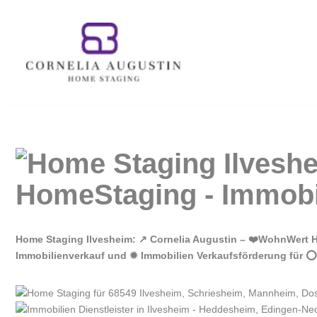
Zum
Inhalt
springen
Home Staging Ilvesheim: ↗️ Cornelia Augustin – ❤️WohnWert H
Immobilienverkauf und ✹ Immobilien Verkaufsförderung für ⭕ 