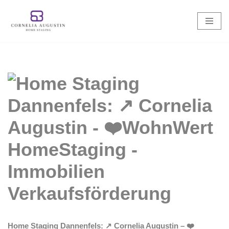
Zum
Inhalt
springen
Home Staging Dannenfels: ↗️ Cornelia Augustin – ❤️