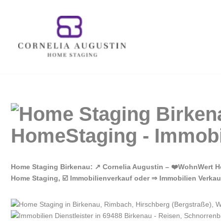
Zum
Inhalt
springen
Home Staging Birkenau: ↗️ Cornelia Augustin – ❤️WohnWert Ho
Home Staging, ☑️ Immobilienverkauf oder ⇒ Immobilien Verka