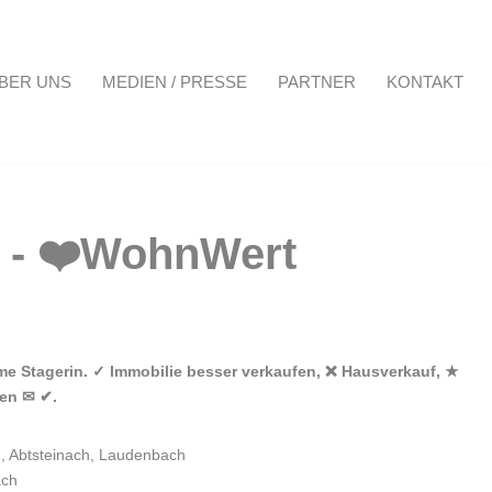
BER UNS
MEDIEN / PRESSE
PARTNER
KONTAKT
Projekte
Über uns
Medien / Presse
Partner
Kontakt
me Stagerin. ✓ Immobilie besser verkaufen, ❌ Hausverkauf, ★
ben ✉ ✔.