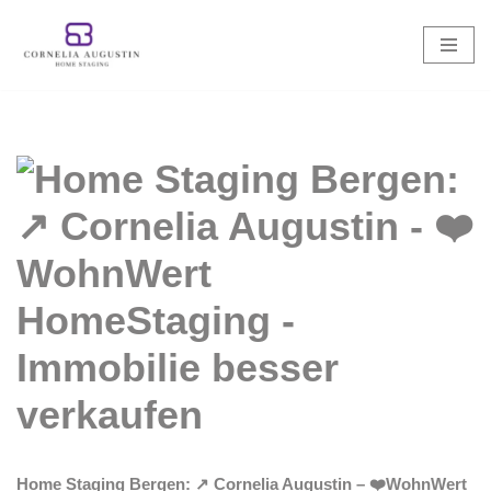
Zum
Inhalt
springen
Home Staging Bergen: ↗️ Cornelia Augustin – ❤️WohnWert