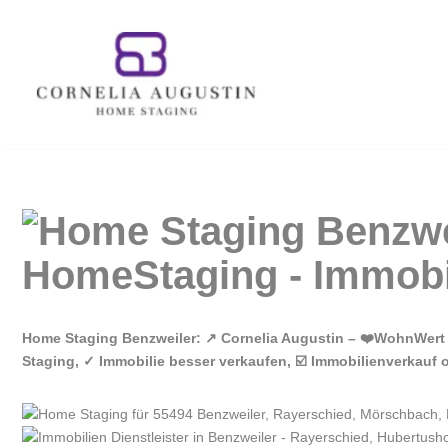
Zum
Inhalt
springen
Home Staging Benzweiler: ↗️ Cornelia Augustin – ❤️WohnWert 
Staging, ✓ Immobilie besser verkaufen, ☑️ Immobilienverkauf