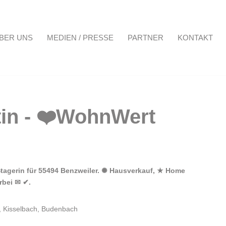
BER UNS
MEDIEN / PRESSE
PARTNER
KONTAKT
Projekte
Über uns
Medien / Presse
Partner
Kontakt
Stagerin für 55494 Benzweiler. ✺ Hausverkauf, ★ Home
rbei ✉ ✔.