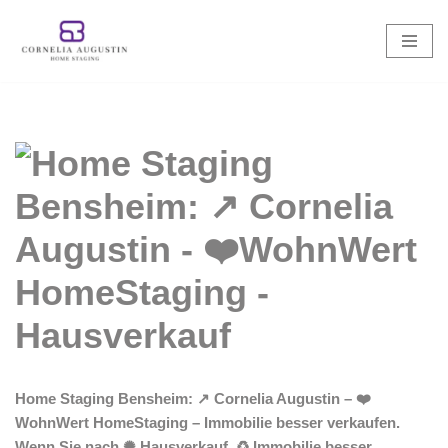
Zum
Inhalt
springen
Home Staging Bensheim: ↗️ Cornelia Augustin – ❤️
WohnWert HomeStaging – Immobilie besser verkaufen.
Wenn Sie nach ✺ Hausverkauf, ♻ Immobilie besser