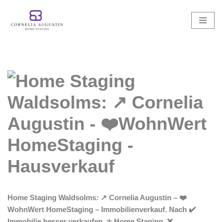
Zum
Inhalt
springen
Home Staging Waldsolms: ↗️ Cornelia Augustin – ❤️
WohnWert HomeStaging – Immobilienverkauf. Nach ✔️
Immobilie besser verkaufen, ⭐ Home Staging, ❌