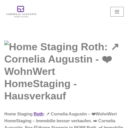
Zum
Inhalt
springen
Home Staging
Roth
: ↗️ Cornelia Augustin – ❤️WohnWert
HomeStaging – Immobilie besser verkaufen. ➡️ Cornelia
Augustin, Ihre ☑️ Home Stagerin in 56368 Roth. ✔️ Immobilie