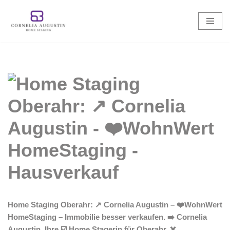
Zum
Inhalt
springen
Home Staging Oberahr: ↗️ Cornelia Augustin – ❤️WohnWert
HomeStaging – Immobilie besser verkaufen. ➡️ Cornelia
Augustin, Ihre ☑️ Home Stagerin für Oberahr. ❌