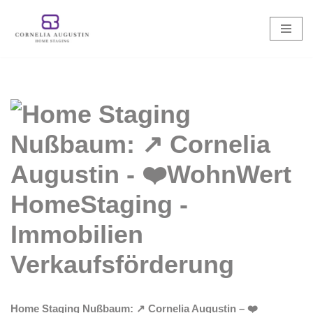
Zum
Inhalt
springen
Home Staging Nußbaum: ↗️ Cornelia Augustin – ❤️