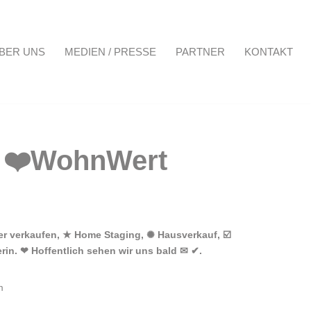
BER UNS
MEDIEN / PRESSE
PARTNER
KONTAKT
Projekte
Über uns
Medien / Presse
Partner
Kontakt
r verkaufen, ★ Home Staging, ✺ Hausverkauf, ☑️
in. ❤ Hoffentlich sehen wir uns bald ✉ ✔.