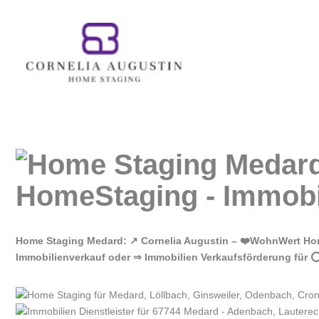
Zum
Inhalt
springen
Home Staging Medard: ↗️ Cornelia Augustin – ❤️WohnWert Hom
Immobilienverkauf oder ⇒ Immobilien Verkaufsförderung für ⭕