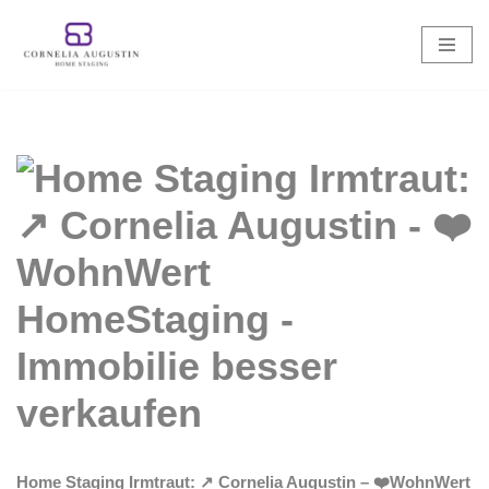
Zum
Inhalt
springen
Home Staging Irmtraut: ↗️ Cornelia Augustin – ❤️WohnWert