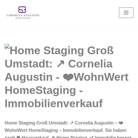
Zum
Inhalt
springen
Home Staging Groß Umstadt: ↗️ Cornelia Augustin – ❤️
WohnWert HomeStaging – Immobilienverkauf. Sie haben
nach ✺ Hausverkauf, ★ Home Staging, ✔️ Immobilie besser