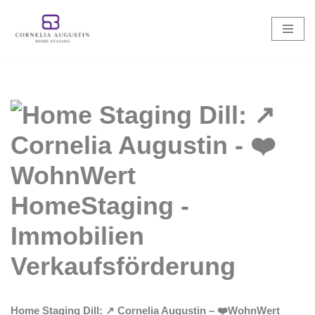
Zum
Inhalt
springen
Home Staging Dill: ↗️ Cornelia Augustin – ❤️WohnWert