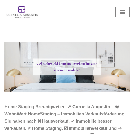
Zum
Inhalt
springen
Home Staging Breunigweiler: ↗️ Cornelia Augustin – ❤️
WohnWert HomeStaging – Immobilien Verkaufsförderung.
Sie haben nach ❌ Hausverkauf, ✓ Immobilie besser
verkaufen, ⭐ Home Staging, ☑️ Immobilienverkauf und ⇒