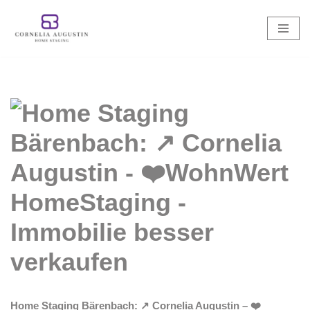
Zum
Inhalt
springen
Home Staging Bärenbach: ↗️ Cornelia Augustin – ❤️