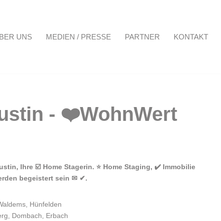
BER UNS
MEDIEN / PRESSE
PARTNER
KONTAKT
Projekte
Über uns
Medien / Presse
Partner
Kontakt
tin, Ihre ☑️ Home Stagerin. ⭐ Home Staging, ✔️ Immobilie
rden begeistert sein ✉ ✔.