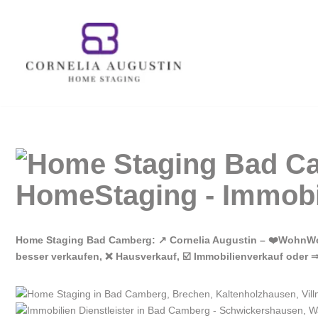
Zum
Inhalt
springen
Home Staging Bad Camberg: ↗️ Cornelia Augustin – ❤️WohnWert
besser verkaufen, ❌ Hausverkauf, ☑️ Immobilienverkauf oder 