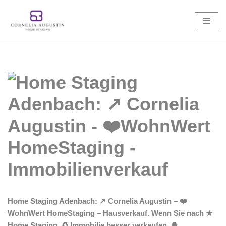
Zum
Inhalt
springen
Home Staging Adenbach: ↗️ Cornelia Augustin – ❤️
WohnWert HomeStaging – Hausverkauf. Wenn Sie nach ★
Home Staging, ♻ Immobilie besser verkaufen, ✺